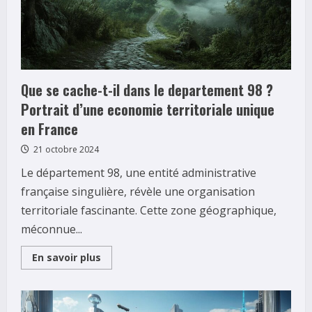
–
Console
Life
devoile
les
secrets
Que se cache-t-il dans le departement 98 ?
Portrait d’une economie territoriale unique
en France
21 octobre 2024
Le département 98, une entité administrative
française singulière, révèle une organisation
territoriale fascinante. Cette zone géographique,
méconnue...
Read
En savoir plus
more
about
Que
se
cache-