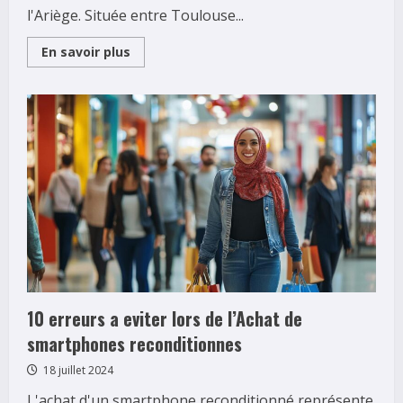
l'Ariège. Située entre Toulouse...
Read
En savoir plus
more
about
Les
marches
gourmands
de
PAMIERS
:
des
saveurs
locales
a
deguster
10 erreurs a eviter lors de l’Achat de
smartphones reconditionnes
18 juillet 2024
L'achat d'un smartphone reconditionné représente