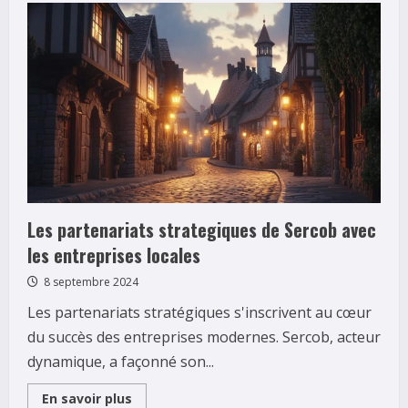
les
Transports
sur
rail
revolutionnent
la
logistique
urbaine
Les partenariats strategiques de Sercob avec
les entreprises locales
8 septembre 2024
Les partenariats stratégiques s'inscrivent au cœur
du succès des entreprises modernes. Sercob, acteur
dynamique, a façonné son...
Read
En savoir plus