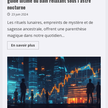
guide ultime du bain relaxant sous l’astre
nocturne
23 juin 2024
Les rituels lunaires, empreints de mystère et de
sagesse ancestrale, offrent une parenthèse
magique dans notre quotidien....
Read
En savoir plus
more
about
Que
faut-
il
faire
un
soir
de
pleine
lune
?
Le
guide
ultime
du
bain
relaxant