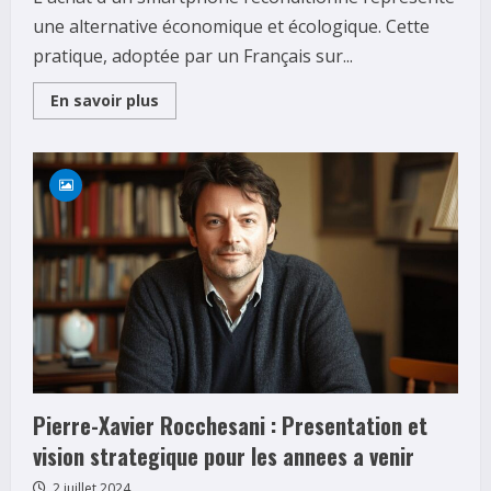
une alternative économique et écologique. Cette
pratique, adoptée par un Français sur...
Read
En savoir plus
more
about
10
erreurs
a
eviter
lors
de
l’Achat
de
smartphones
reconditionnes
Pierre-Xavier Rocchesani : Presentation et
vision strategique pour les annees a venir
2 juillet 2024