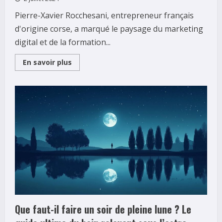
Pierre-Xavier Rocchesani, entrepreneur français
d'origine corse, a marqué le paysage du marketing
digital et de la formation...
Read
En savoir plus
more
about
Pierre-
Xavier
Rocchesani
:
Presentation
et
vision
strategique
pour
les
annees
a
venir
Que faut-il faire un soir de pleine lune ? Le