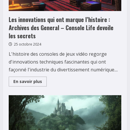
Les innovations qui ont marque l’histoire :
Archives des General – Console Life devoile
les secrets
25 octobre 2024
L'histoire des consoles de jeux vidéo regorge
d'innovations techniques fascinantes qui ont
façonné l'industrie du divertissement numérique....
Read
En savoir plus
more
about
Les
innovations
qui
ont
marque
l’histoire
:
Archives
des
General