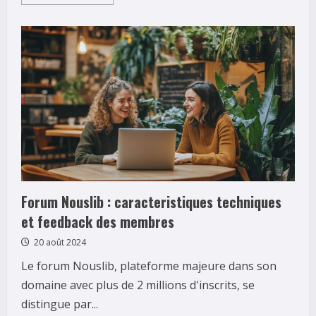
more
about
Les
partenariats
strategiques
de
Sercob
avec
les
entreprises
locales
Forum Nouslib : caracteristiques techniques
et feedback des membres
20 août 2024
Le forum Nouslib, plateforme majeure dans son
domaine avec plus de 2 millions d'inscrits, se
distingue par...