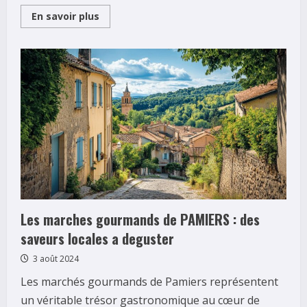
Read
En savoir plus
more
about
Forum
Nouslib
:
caracteristiques
techniques
et
feedback
des
membres
Les marches gourmands de PAMIERS : des
saveurs locales a deguster
3 août 2024
Les marchés gourmands de Pamiers représentent
un véritable trésor gastronomique au cœur de