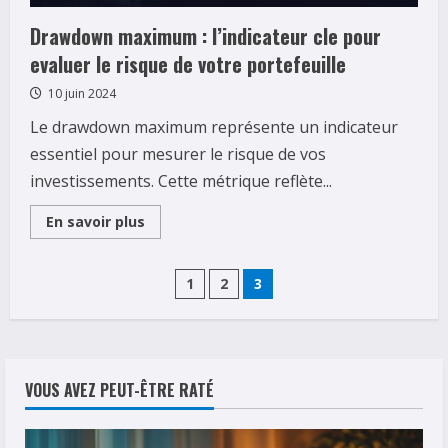
sous
l’astre
Drawdown maximum : l’indicateur cle pour
nocturne
evaluer le risque de votre portefeuille
10 juin 2024
Le drawdown maximum représente un indicateur
essentiel pour mesurer le risque de vos
investissements. Cette métrique reflète...
Read
En savoir plus
more
about
Drawdown
Pagination
maximum
1
2
3
:
l’indicateur
des
cle
pour
evaluer
publications
le
risque
VOUS AVEZ PEUT-ÊTRE RATÉ
de
votre
portefeuille