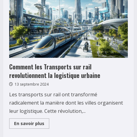
t-
il
dans
le
departement
98
?
Portrait
d’une
economie
territoriale
unique
en
France
Comment les Transports sur rail
revolutionnent la logistique urbaine
13 septembre 2024
Les transports sur rail ont transformé
radicalement la manière dont les villes organisent
leur logistique. Cette révolution,...
Read
En savoir plus
more
about
Comment