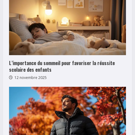
e
a
d
i
n
L’importance du sommeil pour favoriser la réussite
scolaire des enfants
g
12 novembre 2025