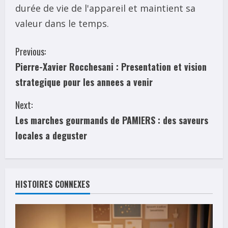
durée de vie de l'appareil et maintient sa
valeur dans le temps.
C
Previous:
Pierre-Xavier Rocchesani : Presentation et vision
o
strategique pour les annees a venir
n
Next:
t
Les marches gourmands de PAMIERS : des saveurs
i
locales a deguster
n
u
HISTOIRES CONNEXES
e
R